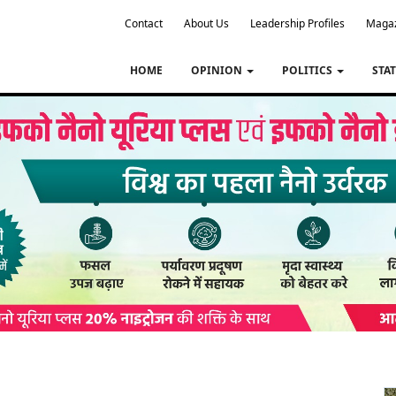
Contact
About Us
Leadership Profiles
Maga
HOME
OPINION
POLITICS
STA