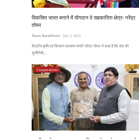
विकसित भारत बनाने में योगदान दे सहकारिता क्षेत्रः नरेंद्र
तोमर
Team RuralVoice
Dec 2, 2023
केंद्रीय कृषि एवं किसान कल्याण मंत्री नरेंद्र तोमर ने कहा है कि देश की
चुनौतियों...
की कटाई स्थगित, पर्यावरण
क्या एग्री स्टार्टअप शुरू करना चाहते हैं आप? नाबार
ी सरकार
फंडिंग, जानें क्या है पूरी योजना
Cooperatives
Team RuralVoice
Jul 15, 2024
े तहत प्रस्तावित पेड़ों की कटाई
केंद्र सरकार स्टार्टअप और ग्रामीण उद्यमों को बढ़ावा देने के ल
रुपये...