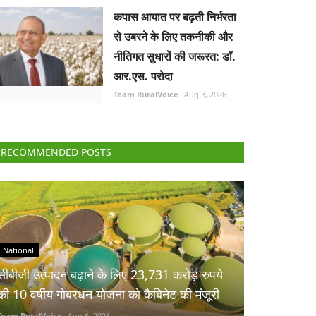
कपास आयात पर बढ़ती निर्भरता
से उबरने के लिए तकनीकी और
नीतिगत सुधारों की जरूरत: डॉ.
आर.एस. परोदा
Team RuralVoice
Aug 3, 2026
RECOMMENDED POSTS
National
सीबीजी उत्पादन बढ़ाने के लिए 23,731 करोड़ रुपये
की 10 वर्षीय गोबरधन योजना को कैबिनेट की मंजूरी
Team RuralVoice
Aug 6, 2026