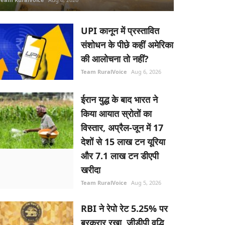
UPI कानून में प्रस्तावित
संशोधन के पीछे कहीं अमेरिका
की आलोचना तो नहीं?
Team RuralVoice
Aug 6, 2026
ईरान युद्ध के बाद भारत ने
किया आयात स्रोतों का
विस्तार, अप्रैल-जून में 17
देशों से 15 लाख टन यूरिया
और 7.1 लाख टन डीएपी
खरीदा
Team RuralVoice
Aug 5, 2026
RBI ने रेपो रेट 5.25% पर
बरकरार रखा, जीडीपी वृद्धि