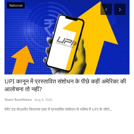
National
रहा
UPI कानून में प्रस्तावित संशोधन के पीछे कहीं अमेरिका की
ब
आलोचना तो नहीं?
ट्
Team RuralVoice
Aug 6, 2026
Te
पेमेंट एंड सेटलमेंट सिस्टम्स एक्ट में प्रस्तावित संशोधन से भविष्य में UPI के जीरो...
ऑस्
20