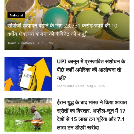
National
सीबीजी उत्पादन बढ़ाने के लिए 23,731 करोड़ रुपये की 10
वर्षीय गोबरधन योजना को कैबिनेट की मंजूरी
Team RuralVoice
Aug 6, 2026
UPI कानून में प्रस्तावित संशोधन के
पीछे कहीं अमेरिका की आलोचना तो
नहीं?
Team RuralVoice
Aug 6, 2026
ईरान युद्ध के बाद भारत ने किया आयात
स्रोतों का विस्तार, अप्रैल-जून में 17
देशों से 15 लाख टन यूरिया और 7.1
लाख टन डीएपी खरीदा