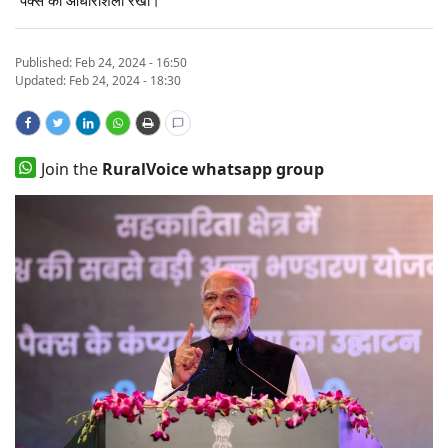
States
Published:
Feb 24, 2024 - 16:50
Events
Updated: Feb 24, 2024 - 18:30
Agribusiness
Join the
RuralVoice whatsapp group
Agritech
Cooperatives
International
Rural Dialogue
Ground Report
Rural Connect