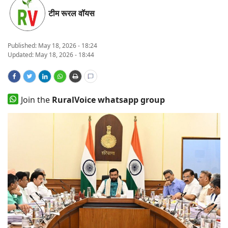
टीम रूरल वॉयस
States
Events
Published:
May 18, 2026 - 18:24
Updated: May 18, 2026 - 18:44
Agribusiness
Agritech
Join the
RuralVoice whatsapp group
Cooperatives
International
Rural Dialogue
Ground Report
Rural Connect