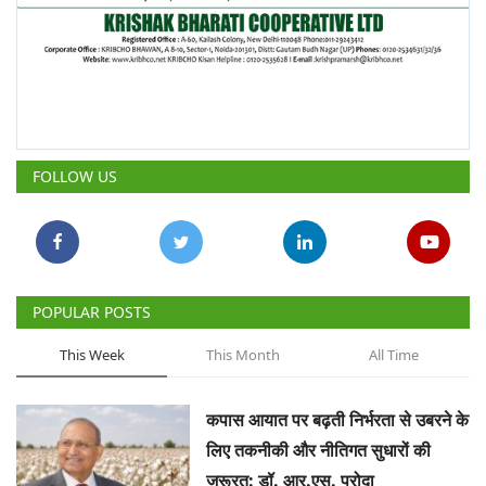
FOLLOW US
POPULAR POSTS
This Week
This Month
All Time
कपास आयात पर बढ़ती निर्भरता से उबरने के
लिए तकनीकी और नीतिगत सुधारों की
जरूरत: डॉ. आर.एस. परोदा
Team RuralVoice
Aug 3, 2026
वैश्विक अनाज बाजार की तस्वीर बदलने जा
रहा है चीन, जानिए कैसे पड़ेगा दुनिया पर
असर