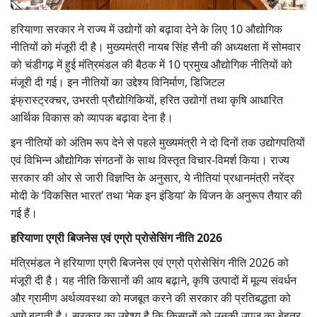
Gallery
हरियाणा सरकार ने राज्य में उद्योगों को बढ़ावा देने के लिए 10
औद्योगिक
नीतियों को मंजूरी दी है। मुख्यमंत्री नायब सिंह सैनी की अध्यक्षता में सोमवार
National
को चंडीगढ़ में हुई मंत्रिमंडल की बैठक में
10
प्रमुख औद्योगिक नीतियों को
मंजूरी दी गई। इन नीतियों का उद्देश्य विनिर्माण
,
डिजिटल
Latest News
इंफ्रास्ट्रक्चर
,
उभरती प्रौद्योगिकियों
,
हरित उद्योगों तथा कृषि आधारित
आर्थिक विकास को व्यापक बढ़ावा देना है।
Agriculture Conclave and NACOF
Awards 2022
इन नीतियों को अंतिम रूप देने से पहले मुख्यमंत्री ने दो दिनों तक उद्योगपतियों
एवं विभिन्न औद्योगिक संगठनों के साथ विस्तृत विचार-विमर्श किया। राज्य
Agri Start-Ups
सरकार की ओर से जारी विज्ञप्ति के अनुसार,
ये नीतियां प्रधानमंत्री नरेंद्र
मोदी के
‘
विकसित भारत
’
तथा
‘
मेक इन इंडिया
’
के विजन के अनुरूप तैयार की
Language
गई हैं।
English
Hindi
हरियाणा एग्री बिजनेस एवं एग्रो प्रोसेसिंग नीति
2026
मंत्रिमंडल ने हरियाणा एग्री बिजनेस एवं एग्रो प्रोसेसिंग नीति 2026
को
मंजूरी दी है। यह नीति किसानों की आय बढ़ाने
,
कृषि उत्पादों में मूल्य संवर्धन
और ग्रामीण अर्थव्यवस्था को मजबूत करने की सरकार की प्रतिबद्धता को
आगे बढ़ाती है। सरकार का
उ‌द्देश्य
है कि किसानों को उनकी उपज का बेहतर