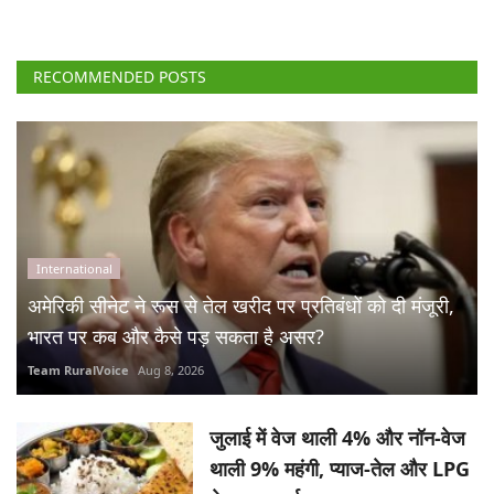
International
अमेरिकी सीनेट ने रूस से तेल खरीद पर प्रतिबंधों को दी मंजूरी,
भारत पर कब और कैसे पड़ सकता है असर?
Team RuralVoice
Aug 8, 2026
जुलाई में वेज थाली 4% और नॉन-वेज
थाली 9% महंगी, प्याज-तेल और LPG
ने बढ़ाया खर्च
Aug 8, 2026
पेराई जल्द शुरू करने की नौबत क्यों
आई? कम उत्पादन के बावजूद निर्यात
बना मुसीबत!