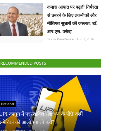
कपास आयात पर बढ़ती निर्भरता
से उबरने के लिए तकनीकी और
नीतिगत सुधारों की जरूरत: डॉ.
आर.एस. परोदा
Team RuralVoice
Aug 3, 2026
RECOMMENDED POSTS
National
UPI कानून में प्रस्तावित संशोधन के पीछे कहीं
अमेरिका की आलोचना तो नहीं?
Team RuralVoice
Aug 6, 2026