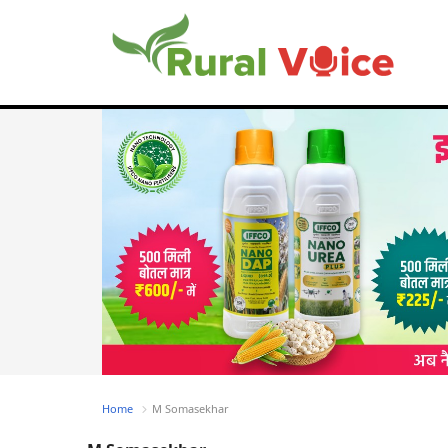
Home
M Somasekhar