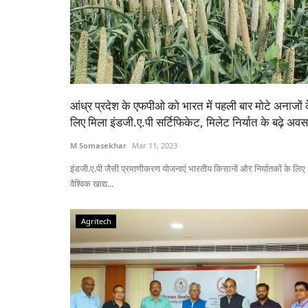
Awards 2022
Agri Start-Ups
आंध्र प्रदेश के एफपीओ को भारत में पहली बार मोटे अनाजों 
लिए मिला इंडजी.ए.पी सर्टिफिकेट, मिलेट निर्यात के बढ़े अव
M Somasekhar
Mar 11, 2023
ंग में टेक्नोलॉजी के महत्व पर
डेयरी स्टार्टअप सिड्स फार्म ने ओमनिवोर और ए
इंडजी.ए.पी जैसी प्रमाणीकरण योजनाएं भारतीय किसानों और निर्यातकों के लिए
भी जोर
जुटाई 1 करोड़ डॉलर की फंडिंग
वैश्विक खाद्य...
Jun 25, 2024
ए जमाने की एग्रीकल्चर मार्केटिंग -
तेलंगाना स्थित स्टार्टअप सिड्स फार्म ने 1 करोड़ डॉलर की फंडिंग
Agritech
सिड्स फार्म...