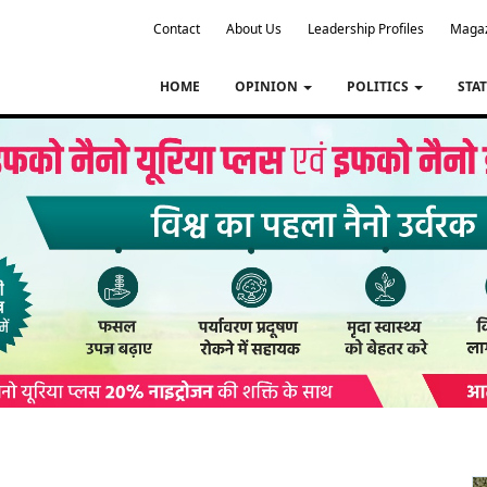
Contact
About Us
Leadership Profiles
Maga
HOME
OPINION
POLITICS
STA