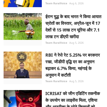
Team RuralVoice
Aug 6, 2026
ईरान युद्ध के बाद भारत ने किया आयात
स्रोतों का विस्तार, अप्रैल-जून में 17
देशों से 15 लाख टन यूरिया और 7.1
लाख टन डीएपी खरीदा
Team RuralVoice
Aug 5, 2026
RBI ने रेपो रेट 5.25% पर बरकरार
रखा, जीडीपी वृद्धि दर का अनुमान
बढ़ाकर 6.7% किया, महंगाई के
अनुमान में कटौती
Team RuralVoice
Aug 5, 2026
ICRISAT को जीन एडिटिंग तकनीक
के उपयोग का लाइसेंस मिला, एशिया
और अफ्रीका के छोटे किसानों को