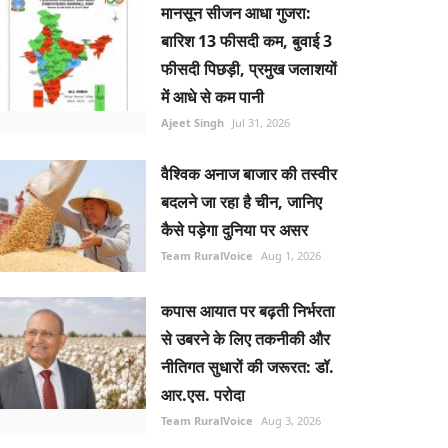
मानसून सीजन आधा गुजरा:
बारिश 13 फीसदी कम, बुवाई 3
फीसदी पिछड़ी, प्रमुख जलाशयों
में आधे से कम पानी
Ajeet Singh
Jul 31, 2026
वैश्विक अनाज बाजार की तस्वीर
बदलने जा रहा है चीन, जानिए
कैसे पड़ेगा दुनिया पर असर
Team RuralVoice
Aug 1, 2026
कपास आयात पर बढ़ती निर्भरता
से उबरने के लिए तकनीकी और
नीतिगत सुधारों की जरूरत: डॉ.
आर.एस. परोदा
Team RuralVoice
Aug 3, 2026