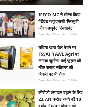
IFFCO-MC ने लॉन्च किया
पेटेंटेड फफूंदनाशी ‘मित्सुकी’
और एडजुवेंट ‘नेक्सावेट’
Team RuralVoice
Aug 7, 2026
घटिया खाद्य तेल बेचने पर
FSSAI ने AWL Agri पर
लगाया जुर्माना; पाई फूड्स की
मोंक फ्रूट स्वीटनर की
बिक्री पर भी रोक
Team RuralVoice
Aug 7, 2026
सीबीजी उत्पादन बढ़ाने के लिए
23,731 करोड़ रुपये की 10
वर्षीय गोबरधन योजना को