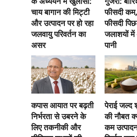
के अध्ययन में खुलासा:
गुजरा: बार
चाय बागान की मिट्टी
फीसदी कम, 
और उत्पादन पर हो रहा
फीसदी पिछड
ीएफ की वापसी, लेफ्ट का
जंतर मंतर से संसद तक युवाओं का प्रदर्शन: पुलिस
जलवायु परिवर्तन का
जलाशयों मे
आंसू गैस से तनाव, संसद में भी गूंजा मामला
असर
पानी
Ajeet Singh
Jul 20, 2026
नेतृत्व वाला यूडीएफ स्पष्ट बहुमत
पेपर लीक, शिक्षा व्यवस्था में भ्रष्टाचार और रोजगार जैसे मुद्दों को
युवा...
कपास आयात पर बढ़ती
पेराई जल्द 
निर्भरता से उबरने के
की नौबत क्
लिए तकनीकी और
कम उत्पादन