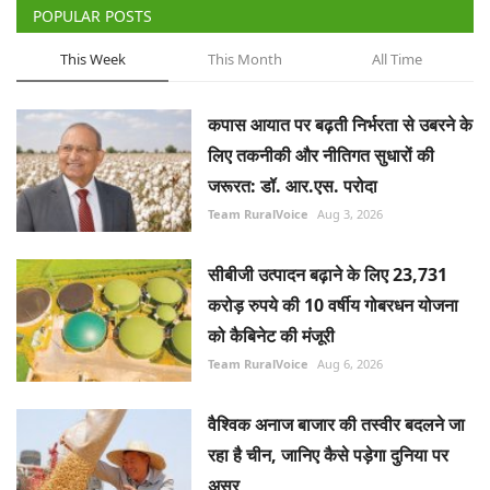
POPULAR POSTS
This Week
This Month
All Time
कपास आयात पर बढ़ती निर्भरता से उबरने के
लिए तकनीकी और नीतिगत सुधारों की
जरूरत: डॉ. आर.एस. परोदा
Team RuralVoice
Aug 3, 2026
सीबीजी उत्पादन बढ़ाने के लिए 23,731
करोड़ रुपये की 10 वर्षीय गोबरधन योजना
को कैबिनेट की मंजूरी
Team RuralVoice
Aug 6, 2026
वैश्विक अनाज बाजार की तस्वीर बदलने जा
रहा है चीन, जानिए कैसे पड़ेगा दुनिया पर
असर