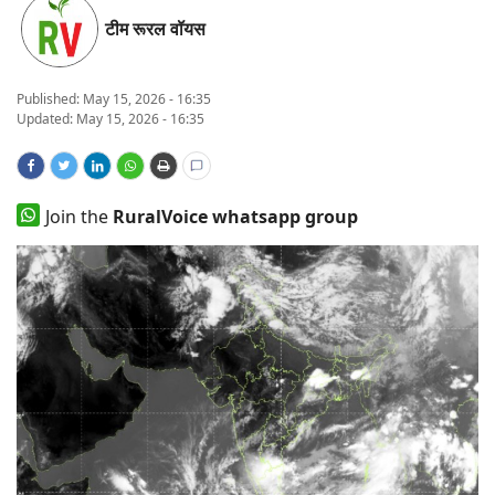
टीम रूरल वॉयस
States
Events
Published:
May 15, 2026 - 16:35
Updated: May 15, 2026 - 16:35
Agribusiness
Agritech
Join the
RuralVoice whatsapp group
Cooperatives
International
Rural Dialogue
Ground Report
Rural Connect