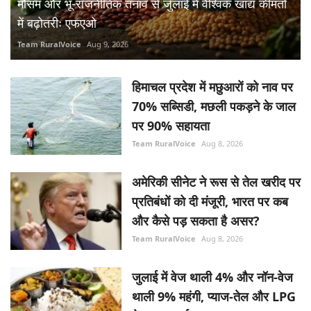
मौसम और भू-राजनीतिक तनाव से जुलाई में वैश्विक खाद्य कीमतों
में बढ़ोतरीः एफएओ
Team RuralVoice
Aug 9, 2026
हिमाचल प्रदेश में मछुआरों को नाव पर
70% सब्सिडी, मछली पकड़ने के जाल
पर 90% सहायता
Team RuralVoice
Aug 8, 2026
अमेरिकी सीनेट ने रूस से तेल खरीद पर
प्रतिबंधों को दी मंजूरी, भारत पर कब
और कैसे पड़ सकता है असर?
Team RuralVoice
Aug 8, 2026
जुलाई में वेज थाली 4% और नॉन-वेज
थाली 9% महंगी, प्याज-तेल और LPG