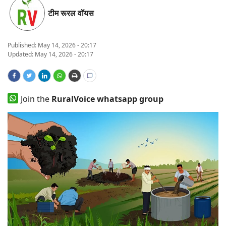
टीम रूरल वॉयस
States
Events
Published:
May 14, 2026 - 20:17
Updated: May 14, 2026 - 20:17
Agribusiness
Agritech
Join the
RuralVoice whatsapp group
Cooperatives
International
Rural Dialogue
Ground Report
Rural Connect