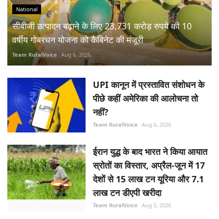
वर्षीय गोबरधन योजना को कैबिनेट की मंजूरी
Team RuralVoice
Aug 6, 2026
UPI कानून में प्रस्तावित संशोधन के
पीछे कहीं अमेरिका की आलोचना तो
नहीं?
Team RuralVoice
Aug 6, 2026
ईरान युद्ध के बाद भारत ने किया आयात
स्रोतों का विस्तार, अप्रैल-जून में 17
देशों से 15 लाख टन यूरिया और 7.1
लाख टन डीएपी खरीदा
Team RuralVoice
Aug 5, 2026
RBI ने रेपो रेट 5.25% पर बरकरार
रखा, जीडीपी वृद्धि दर का अनुमान