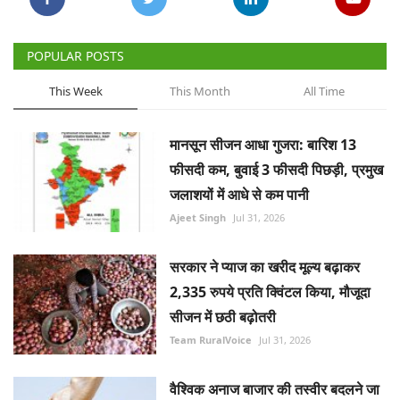
This Week
This Month
All Time
मानसून सीजन आधा गुजरा: बारिश 13
फीसदी कम, बुवाई 3 फीसदी पिछड़ी, प्रमुख
जलाशयों में आधे से कम पानी
Ajeet Singh
Jul 31, 2026
सरकार ने प्याज का खरीद मूल्य बढ़ाकर
2,335 रुपये प्रति क्विंटल किया, मौजूदा
सीजन में छठी बढ़ोतरी
Team RuralVoice
Jul 31, 2026
वैश्विक अनाज बाजार की तस्वीर बदलने जा
रहा है चीन, जानिए कैसे पड़ेगा दुनिया पर
असर