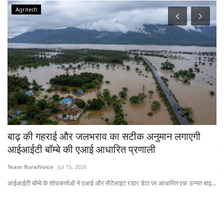
Agritech
चे
बाढ़ की गहराई और जलभराव का सटीक अनुमान लगाएगी
भा
आईआईटी बॉम्बे की एआई आधारित प्रणाली
त
Team RuralVoice
Jul 15, 2026
Jul
आईआईटी बॉम्बे के शोधकर्ताओं ने एआई और सैटेलाइट रडार डेटा पर आधारित एक उन्नत बाढ़...
लेख