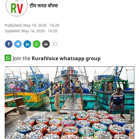
टीम रूरल वॉयस
States
Events
Published:
May 14, 2026 - 16:20
Updated: May 14, 2026 - 16:20
Agribusiness
Agritech
Join the
RuralVoice whatsapp group
Cooperatives
International
Rural Dialogue
Ground Report
Rural Connect