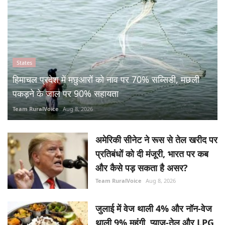
States
हिमाचल प्रदेश में मछुआरों को नाव पर 70% सब्सिडी, मछली
पकड़ने के जाल पर 90% सहायता
Team RuralVoice
Aug 8, 2026
अमेरिकी सीनेट ने रूस से तेल खरीद पर
प्रतिबंधों को दी मंजूरी, भारत पर कब
और कैसे पड़ सकता है असर?
Team RuralVoice
Aug 8, 2026
जुलाई में वेज थाली 4% और नॉन-वेज
थाली 9% महंगी, प्याज-तेल और LPG