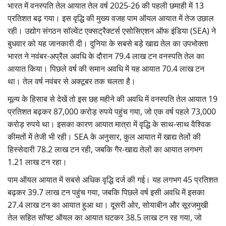
भारत में वनस्पति तेल आयात तेल वर्ष 2025-26 की पहली छमाही में 13
Gallery
प्रतिशत बढ़ गया। इस वृद्धि की मुख्य वजह पाम ऑयल आयात में तेज उछाल
रही। उद्योग संगठन सॉल्वेंट एक्सट्रैक्टर्स एसोसिएशन ऑफ इंडिया (SEA) ने
National
बुधवार को यह जानकारी दी। दुनिया के सबसे बड़े खाद्य तेल का उपभोक्ता
भारत ने नवंबर-अप्रैल अवधि के दौरान 79.4 लाख टन वनस्पति तेल का
Latest News
आयात किया। पिछले वर्ष की समान अवधि में यह आयात 70.4 लाख टन
था। तेल वर्ष नवंबर से अक्टूबर तक चलता है।
Agriculture Conclave and NACOF
मूल्य के हिसाब से देखें तो इस छह महीने की अवधि में वनस्पति तेल आयात 19
Awards 2022
प्रतिशत बढ़कर 87,000 करोड़ रुपये पहुंच गया, जो एक वर्ष पहले 73,000
Agri Start-Ups
करोड़ रुपये था। इसका कारण आयात मात्रा में वृद्धि के साथ-साथ वैश्विक
कीमतों में तेजी भी रही। SEA के अनुसार, कुल आयात में खाद्य तेलों की
Language
हिस्सेदारी 78.2 लाख टन रही, जबकि गैर-खाद्य तेलों का आयात लगभग
1.21 लाख टन रहा।
English
Hindi
पाम ऑयल आयात में सबसे अधिक वृद्धि दर्ज की गई। यह लगभग 45 प्रतिशत
बढ़कर 39.7 लाख टन पहुंच गया, जबकि पिछले वर्ष इसी अवधि में इसका
27.4 लाख टन का आयात हुआ था। दूसरी ओर, सोयाबीन और सूरजमुखी
तेल सहित सॉफ्ट ऑयल का आयात घटकर 38.5 लाख टन रह गया, जो