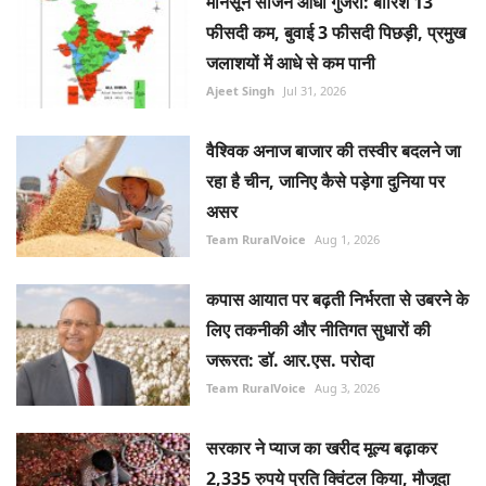
मानसून सीजन आधा गुजरा: बारिश 13
फीसदी कम, बुवाई 3 फीसदी पिछड़ी, प्रमुख
जलाशयों में आधे से कम पानी
Ajeet Singh
Jul 31, 2026
वैश्विक अनाज बाजार की तस्वीर बदलने जा
रहा है चीन, जानिए कैसे पड़ेगा दुनिया पर
असर
Team RuralVoice
Aug 1, 2026
कपास आयात पर बढ़ती निर्भरता से उबरने के
लिए तकनीकी और नीतिगत सुधारों की
जरूरत: डॉ. आर.एस. परोदा
Team RuralVoice
Aug 3, 2026
सरकार ने प्याज का खरीद मूल्य बढ़ाकर
2,335 रुपये प्रति क्विंटल किया, मौजूदा