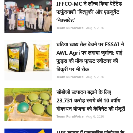
IFFCO-MC ने लॉन्च किया पेटेंटेड
फफूंदनाशी ‘मित्सुकी’ और एडजुवेंट
‘नेक्सावेट’
Team RuralVoice
Aug 7, 2026
घटिया खाद्य तेल बेचने पर FSSAI ने
AWL Agri पर लगाया जुर्माना; पाई
फूड्स की मोंक फ्रूट स्वीटनर की
बिक्री पर भी रोक
Team RuralVoice
Aug 7, 2026
सीबीजी उत्पादन बढ़ाने के लिए
23,731 करोड़ रुपये की 10 वर्षीय
गोबरधन योजना को कैबिनेट की मंजूरी
Team RuralVoice
Aug 6, 2026
UPI कानून में प्रस्तावित संशोधन के