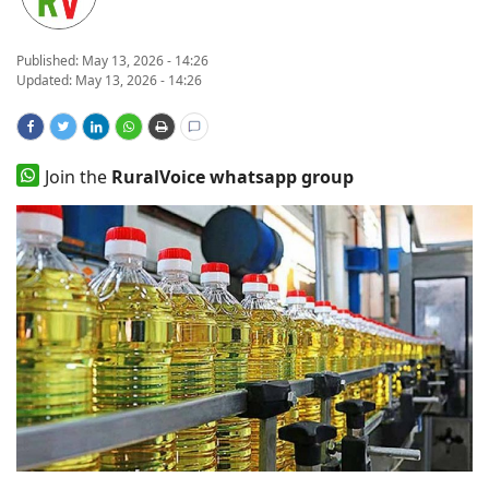
States
Published:
May 13, 2026 - 14:26
Updated: May 13, 2026 - 14:26
Events
Agribusiness
Join the
RuralVoice whatsapp group
Agritech
Cooperatives
International
Rural Dialogue
Ground Report
Rural Connect