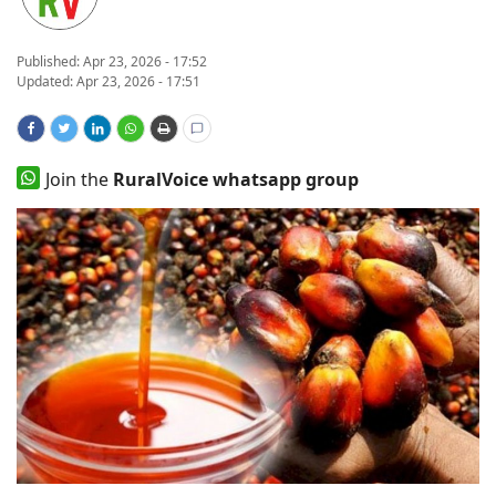
States
Published:
Apr 23, 2026 - 17:52
Updated: Apr 23, 2026 - 17:51
Events
Agribusiness
Join the
RuralVoice whatsapp group
Agritech
Cooperatives
International
Rural Dialogue
Ground Report
Rural Connect