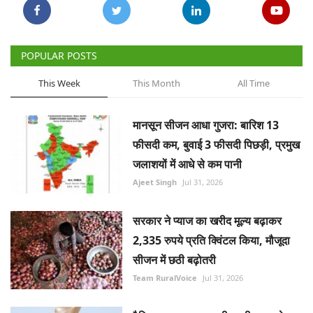
POPULAR POSTS
This Week
This Month
All Time
मानसून सीजन आधा गुजरा: बारिश 13
फीसदी कम, बुवाई 3 फीसदी पिछड़ी, प्रमुख
जलाशयों में आधे से कम पानी
Ajeet Singh
Jul 31, 2026
सरकार ने प्याज का खरीद मूल्य बढ़ाकर
2,335 रुपये प्रति क्विंटल किया, मौजूदा
सीजन में छठी बढ़ोतरी
Team RuralVoice
Jul 31, 2026
वैश्विक अनाज बाजार की तस्वीर बदलने जा
रहा है चीन, जानिए कैसे पड़ेगा दुनिया पर
असर