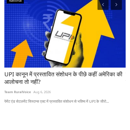
रहा
UPI कानून में प्रस्तावित संशोधन के पीछे कहीं अमेरिका की
ब
आलोचना तो नहीं?
ट्
Team RuralVoice
Aug 6, 2026
Te
पेमेंट एंड सेटलमेंट सिस्टम्स एक्ट में प्रस्तावित संशोधन से भविष्य में UPI के जीरो...
ऑस्
20