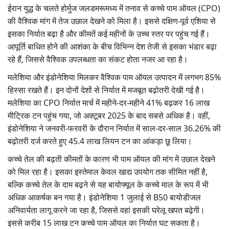
ईरान युद्ध के चलते होर्मुज जलडमरूमध्य में तनाव से कच्चे पाम ऑयल (CPO)
Gallery
की वैश्विक मांग में तेज उछाल देखने को मिला है। इससे दक्षिण-पूर्व एशिया से
इसका निर्यात बढ़ा है और कीमतें कई महीनों के उच्च स्तर पर पहुंच गई हैं।
National
आपूर्ति बाधित होने की आशंका के बीच विभिन्न देश तेजी से इसका भंडार बढ़ा
रहे हैं, जिससे वैश्विक उपलब्धता का संकट होता नजर आ रहा है।
Latest News
मलेशिया और इंडोनेशिया मिलकर वैश्विक पाम ऑयल उत्पादन में लगभग 85%
Agriculture Conclave and NACOF
हिस्सा रखते हैं। इन दोनों देशों से निर्यात में मजबूत बढ़ोतरी देखी गई है।
Awards 2022
मलेशिया का CPO निर्यात मार्च में महीने-दर-महीने 41% बढ़कर 16 लाख
मीट्रिक टन पहुंच गया, जो अक्टूबर 2025 के बाद सबसे अधिक है। वहीं,
Agri Start-Ups
इंडोनेशिया ने जनवरी-फरवरी के दौरान निर्यात में साल-दर-साल 36.26% की
बढ़ोतरी दर्ज करते हुए 45.4 लाख लियन टन का आंकड़ा छू लिया।
Language
कच्चे तेल की बढ़ती कीमतों के कारण भी पाम ऑयल की मांग में उछाल देखने
English
Hindi
को मिल रहा है। इसका इस्तेमाल केवल खाद्य उपयोग तक सीमित नहीं है,
बल्कि कच्चे तेल के दाम बढ़ने से यह बायोफ्यूल के कच्चे माल के रूप में भी
अधिक आकर्षक बन गया है। इंडोनेशिया 1 जुलाई से B50 बायोडीजल
अनिवार्यता लागू करने जा रहा है, जिससे वहां इसकी घरेलू खपत बढ़ेगी।
इससे करीब 15 लाख टन कच्चे पाम ऑयल का निर्यात घट सकता है।