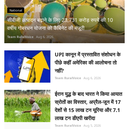
वर्षीय गोबरधन योजना को कैबिनेट की मंजूरी
Team RuralVoice
Aug 6, 2026
UPI कानून में प्रस्तावित संशोधन के
पीछे कहीं अमेरिका की आलोचना तो
नहीं?
Team RuralVoice
Aug 6, 2026
ईरान युद्ध के बाद भारत ने किया आयात
स्रोतों का विस्तार, अप्रैल-जून में 17
देशों से 15 लाख टन यूरिया और 7.1
लाख टन डीएपी खरीदा
Team RuralVoice
Aug 5, 2026
RBI ने रेपो रेट 5.25% पर बरकरार
रखा, जीडीपी वृद्धि दर का अनुमान