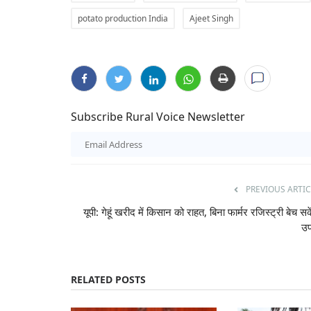
potato production India
Ajeet Singh
Subscribe Rural Voice Newsletter
की कटाई स्थगित, पर्यावरण
क्या एग्री स्टार्टअप शुरू करना चाहते हैं आप? नाबार
ी सरकार
फंडिंग, जानें क्या है पूरी योजना
Team RuralVoice
Jul 15, 2024
PREVIOUS ARTIC
े तहत प्रस्तावित पेड़ों की कटाई
केंद्र सरकार स्टार्टअप और ग्रामीण उद्यमों को बढ़ावा देने के ल
यूपी: गेहूं खरीद में किसान को राहत, बिना फार्मर रजिस्ट्री बेच सके
रुपये...
उ
RELATED POSTS