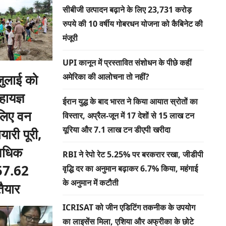
सीबीजी उत्पादन बढ़ाने के लिए 23,731 करोड़
रुपये की 10 वर्षीय गोबरधन योजना को कैबिनेट की
मंजूरी
UPI कानून में प्रस्तावित संशोधन के पीछे कहीं
 जुलाई को
अमेरिका की आलोचना तो नहीं?
ायज्ञ
ईरान युद्ध के बाद भारत ने किया आयात स्रोतों का
लिए वन
विस्तार, अप्रैल-जून में 17 देशों से 15 लाख टन
यूरिया और 7.1 लाख टन डीएपी खरीदा
यारी पूरी,
अधिक
RBI ने रेपो रेट 5.25% पर बरकरार रखा, जीडीपी
ं 57.62
वृद्धि दर का अनुमान बढ़ाकर 6.7% किया, महंगाई
के अनुमान में कटौती
तैयार
ICRISAT को जीन एडिटिंग तकनीक के उपयोग
का लाइसेंस मिला, एशिया और अफ्रीका के छोटे