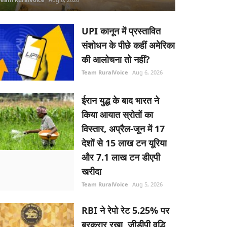
UPI कानून में प्रस्तावित
संशोधन के पीछे कहीं अमेरिका
की आलोचना तो नहीं?
Team RuralVoice
Aug 6, 2026
ईरान युद्ध के बाद भारत ने
किया आयात स्रोतों का
विस्तार, अप्रैल-जून में 17
देशों से 15 लाख टन यूरिया
और 7.1 लाख टन डीएपी
खरीदा
Team RuralVoice
Aug 5, 2026
RBI ने रेपो रेट 5.25% पर
बरकरार रखा, जीडीपी वृद्धि