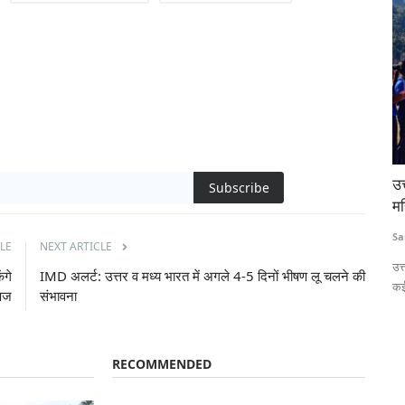
्ड देगा
उत्तराखंड के गांवों में बेटियों ने उठाया बल्ला, लोकप्रिय हो रहा
UP
Subscribe
महिला क्रिकेट
आ
Sanjeev Kandwal
Jan 3, 2025
Te
LE
NEXT ARTICLE
िए 750 करोड़
उत्तराखंड के सीढ़ीदार खेतों में अब महिला क्रिकेट प्रतियोगिताएं आम हो चली हैं।
पेम
ंगे
IMD अलर्ट: उत्तर व मध्य भारत में अगले 4-5 दिनों भीषण लू चलने की
कई...
पज
संभावना
RECOMMENDED