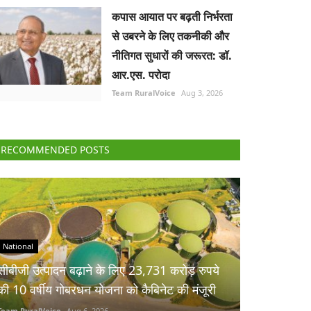
कपास आयात पर बढ़ती निर्भरता
से उबरने के लिए तकनीकी और
नीतिगत सुधारों की जरूरत: डॉ.
आर.एस. परोदा
Team RuralVoice
Aug 3, 2026
RECOMMENDED POSTS
National
सीबीजी उत्पादन बढ़ाने के लिए 23,731 करोड़ रुपये
की 10 वर्षीय गोबरधन योजना को कैबिनेट की मंजूरी
Team RuralVoice
Aug 6, 2026