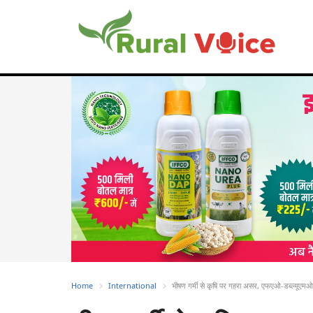
Home
International
भीषण गर्मी से कृषि पर गहरा असर, एफएओ-डब्ल्यूएमओ रिपो