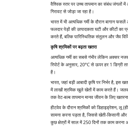
वैश्विक स्तर पर उच्च तापमान का संबंध जंगलों में 
गिरावट से जोड़ा जा रहा है।
भारत में भी अत्यधिक गर्मी के दौरान बागान फसलें औ
ीएफ की वापसी, लेफ्ट का
जंतर मंतर से संसद तक युवाओं का प्रदर्शन: पुलिस
फलदार पेड़ों की उत्पादकता घटी और कीटों का 
आंसू गैस से तनाव, संसद में भी गूंजा मामला
करते हैं, बल्कि पारिस्थितिक संतुलन और जैव वि
Ajeet Singh
Jul 20, 2026
कृषि श्रमिकों पर बढ़ता खतरा
नेतृत्व वाला यूडीएफ स्पष्ट बहुमत
पेपर लीक, शिक्षा व्यवस्था में भ्रष्टाचार और रोजगार जैसे मुद्दों को
अत्यधिक गर्मी का सबसे गंभीर लेकिन अक्सर नजरअ
युवा...
रिपोर्ट के अनुसार, 20°C से ऊपर हर 1 डिग्री त
है।
भारत, जहां बड़ी आबादी कृषि पर निर्भर है, इस ख
में लाखों श्रमिक खुले खेतों में काम करते हैं। जल
तक वेट-बल्ब तापमान मानव जीवन के लिए खतरन
हीटवेव के दौरान श्रमिकों को डिहाइड्रेशन, लू (ह
सामना करना पड़ता है, जिससे खेती-किसानी और ग
कुछ क्षेत्रों में साल में 250 दिनों तक काम करना