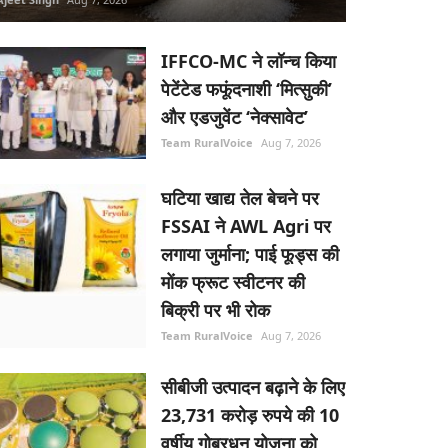
IFFCO-MC ने लॉन्च किया
पेटेंटेड फफूंदनाशी ‘मित्सुकी’
और एडजुवेंट ‘नेक्सावेट’
Team RuralVoice
Aug 7, 2026
घटिया खाद्य तेल बेचने पर
FSSAI ने AWL Agri पर
लगाया जुर्माना; पाई फूड्स की
मोंक फ्रूट स्वीटनर की
बिक्री पर भी रोक
Team RuralVoice
Aug 7, 2026
सीबीजी उत्पादन बढ़ाने के लिए
23,731 करोड़ रुपये की 10
वर्षीय गोबरधन योजना को