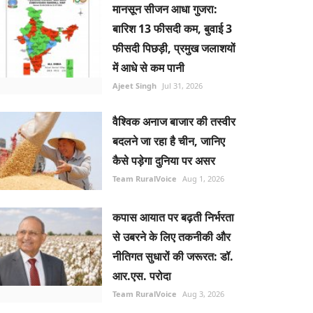
मानसून सीजन आधा गुजरा:
बारिश 13 फीसदी कम, बुवाई 3
फीसदी पिछड़ी, प्रमुख जलाशयों
में आधे से कम पानी
Ajeet Singh
Jul 31, 2026
वैश्विक अनाज बाजार की तस्वीर
बदलने जा रहा है चीन, जानिए
कैसे पड़ेगा दुनिया पर असर
Team RuralVoice
Aug 1, 2026
कपास आयात पर बढ़ती निर्भरता
से उबरने के लिए तकनीकी और
नीतिगत सुधारों की जरूरत: डॉ.
आर.एस. परोदा
Team RuralVoice
Aug 3, 2026