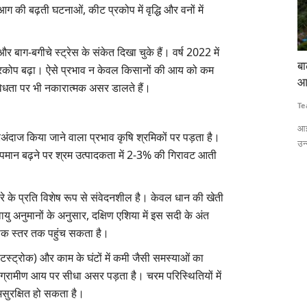
आग की बढ़ती घटनाओं, कीट प्रकोप में वृद्धि और वनों में
र बाग-बगीचे स्ट्रेस के संकेत दिखा चुके हैं। वर्ष 2022 में
 लाठीचार्ज-
बाढ़ की गहराई और जलभराव का सटीक अनुमान लगाएगी
टे
प्रकोप बढ़ा। ऐसे प्रभाव न केवल किसानों की आय को कम
आईआईटी बॉम्बे की एआई आधारित प्रणाली
कि
विधता पर भी नकारात्मक असर डालते हैं।
Team RuralVoice
Jul 15, 2026
Te
 लेकर हजारों
आईआईटी बॉम्बे के शोधकर्ताओं ने एआई और सैटेलाइट रडार डेटा पर आधारित एक
ना
ंदाज किया जाने वाला प्रभाव कृषि श्रमिकों पर पड़ता है।
उन्नत बाढ़...
वि
ापमान बढ़ने पर श्रम उत्पादकता में 2-3% की गिरावट आती
तरे के प्रति विशेष रूप से संवेदनशील है। केवल धान की खेती
वायु अनुमानों के अनुसार, दक्षिण एशिया में इस सदी के अंत
ाक स्तर तक पहुंच सकता है।
ीटस्ट्रोक) और काम के घंटों में कमी जैसी समस्याओं का
्रामीण आय पर सीधा असर पड़ता है। चरम परिस्थितियों में
 असुरक्षित हो सकता है।