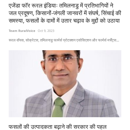
एजेंडा फॉर रूरल इंडियाः तमिलनाडु में प्रतिभागियों ने
Gallery
जल प्रदूषण, किसानों-जंगली जानवरों में संघर्ष, सिंचाई की
समस्या, फसलों के दामों में उतार चढ़ाव के मुद्दों को उठाया
National
Team RuralVoice
Oct 9, 2023
Latest News
रूरल वॉयस, सोक्रेटस, तमिलनाडु फार्मर्स प्रोटक्शन एसोसिएशन और फार्मर्स मर्चेंट्स...
Agriculture Conclave and NACOF
Awards 2022
Agri Start-Ups
Language
English
Hindi
फसलों की उत्पादकता बढ़ाने की सरकार की पहल