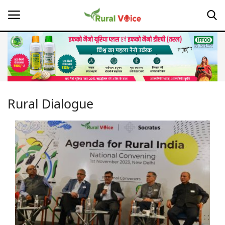
Home
Contact
Rural Dialogue
About Us
Leadership Profiles
Opinion
Politics
Magazine